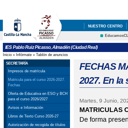
Pa
co
pri
NUESTRO CENTRO
EducamosC
QUÉ HACEMOS
I
CRFP
IES Pablo Ruiz Picasso, Almadén (Ciudad Real)
CONFLICTO COLECTI
Inicio
»
Infórmate
»
Tablón de anuncios
Se encuentra usted aquí
JEFATURA DE ESTUD
SECRETARÍA
FECHAS MAT
Impresos de matrícula
2027. En la 
Matricula para el curso 2026-2027.
Fechas
Oferta de Educativa en ESO y BCH
para el curso 2026/2027
Martes, 9 Junio, 20
Avisos e Información
MATRICULAS C
Libros de Texto Curso 2026-27
De forma presenci
Autorización de recogida de títulos