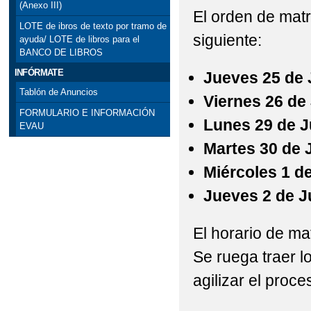
(Anexo III)
El orden de matr
LOTE de ibros de texto por tramo de
siguiente:
ayuda/ LOTE de libros para el
BANCO DE LIBROS
INFÓRMATE
Jueves 25 de 
Tablón de Anuncios
Viernes 26 de
FORMULARIO E INFORMACIÓN
Lunes 29 de J
EVAU
Martes 30 de 
Miércoles 1 de
Jueves 2 de Ju
El horario de ma
Se ruega traer 
agilizar el proce