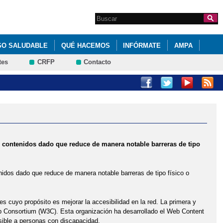
Search this site
Formulario de
búsqueda
SO SALUDABLE
QUÉ HACEMOS
INFÓRMATE
AMPA
tes
CRFP
Contacto
DE ALUMNOS
DEPARTAMENTO DE LATÍN
 de contenidos dado que reduce de manera notable barreras de tipo
tenidos dado que reduce de manera notable barreras de tipo físico o
es cuyo propósito es mejorar la accesibilidad en la red. La primera y
eb Consortium (W3C). Esta organización ha desarrollado el Web Content
sible a personas con discapacidad.