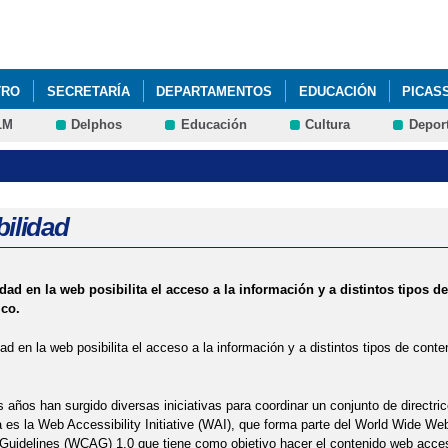
Pasar al
contenido
principal
TRO
SECRETARÍA
DEPARTAMENTOS
EDUCACIÓN
PICAS
LM
Delphos
Educación
Cultura
Depor
BROS CONCEDIDAS Y DENEGADAS 19-20
CONFLICTO COLECTIVO 
DE FALTAS
JEFATURA DE ESTUDIOS
PEDIR COPIA DE EXÁMEN
bilidad
idad en la web posibilita el acceso a la información y a distintos tipos
ico.
dad en la web posibilita el acceso a la información y a distintos tipos de con
s años han surgido diversas iniciativas para coordinar un conjunto de directric
es la Web Accessibility Initiative (WAI), que forma parte del World Wide W
 Guidelines (WCAG) 1.0 que tiene como objetivo hacer el contenido web acce