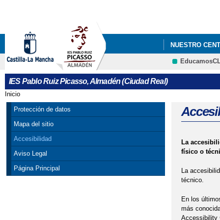
NUESTRO CEN
EducamosC
AYUDAS DE LI
IES Pablo Ruiz Picasso, Almadén (Ciudad Real)
JUSTIFICANTE 
Inicio
Se encuentra usted aquí
Accesi
Protección de datos
Mapa del sitio
Accesibilidad
La accesibil
físico o técn
Aviso Legal
Página Principal
La accesibili
técnico.
En los último
más conocida 
Accessibility