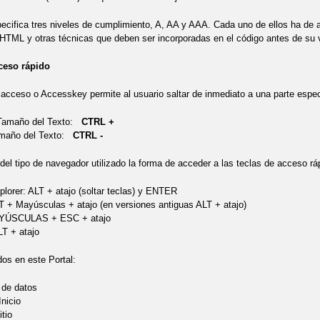
ifica tres niveles de cumplimiento, A, AA y AAA. Cada uno de ellos ha de a
HTML y otras técnicas que deben ser incorporadas en el código antes de su v
ceso rápido
acceso o Accesskey permite al usuario saltar de inmediato a una parte espec
 Tamaño del Texto:
CTRL +
amaño del Texto:
CTRL -
el tipo de navegador utilizado la forma de acceder a las teclas de acceso ráp
plorer: ALT + atajo (soltar teclas) y ENTER
LT + Mayúsculas + atajo (en versiones antiguas ALT + atajo)
YÚSCULAS + ESC + atajo
T + atajo
dos en este Portal:
 de datos
Inicio
tio