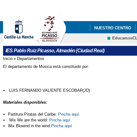
Pa
co
pri
NUESTRO CENTRO
EducamosC
QUÉ HACEMOS
I
CRFP
IES Pablo Ruiz Picasso, Almadén (Ciudad Real)
CONFLICTO COLECTI
Inicio
»
Departamentos
Se encuentra usted aquí
El departamento de Música está constituido por:
JEFATURA DE ESTUD
LUIS FERNANDO VALIENTE ESCOBAR(JD)
Materiales disponibles:
Partitura Piratas del Caribe:
Pincha aquí
Wix We are the world:
Pincha aquí
Wix Blowind in the wind
:Pincha aquí