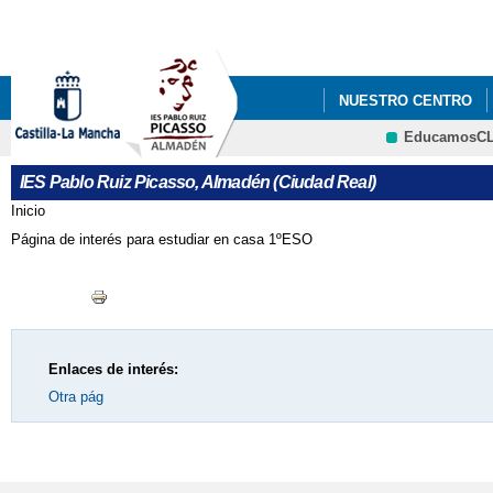
Pa
co
pri
NUESTRO CENTRO
EducamosC
QUÉ HACEMOS
I
CRFP
IES Pablo Ruiz Picasso, Almadén (Ciudad Real)
CONFLICTO COLECTI
Inicio
Se encuentra usted aquí
Página de interés para estudiar en casa 1ºESO
JEFATURA DE ESTUD
Enlaces de interés:
Otra pág