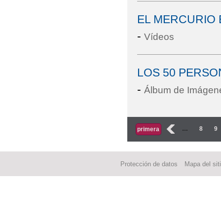
EL MERCURIO E
-
Vídeos
LOS 50 PERSO
-
Álbum de Imágen
Páginas
‹
…
8
9
primera
Protección de datos
Mapa del sit